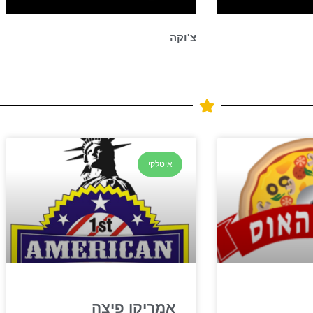
צ'וקה
איטלקי
אמריקן פיצה