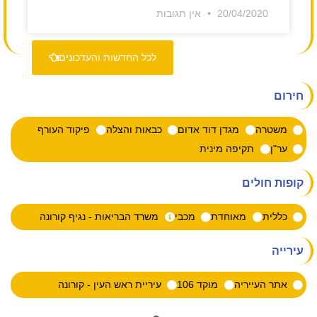
20/04/2020
אין תגובות
לכל החדשות והעדכונים
חירום
משטרה
מגדן דוד אדום
כבאות והצלה
פיקוד העורף
ער"ן
תקיפה מינית
קופות חולים
כללית
מאוחדת
מכבי
משרד הבריאות - נגיף קורונה
עירייה
אתר העייריה
מוקד 106
עיריית ראש העין - קורונה