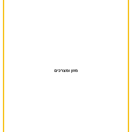
אולמות אירועים
צלמים
מזון ומצרכים
מכולות
ירקות ופירות