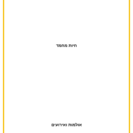
חשמלאי
חיות מחמד
וטרינרים
חנות חיות
אולמות ואירועים