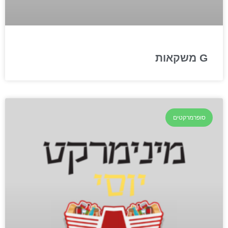
G משקאות
סופרמרקטים