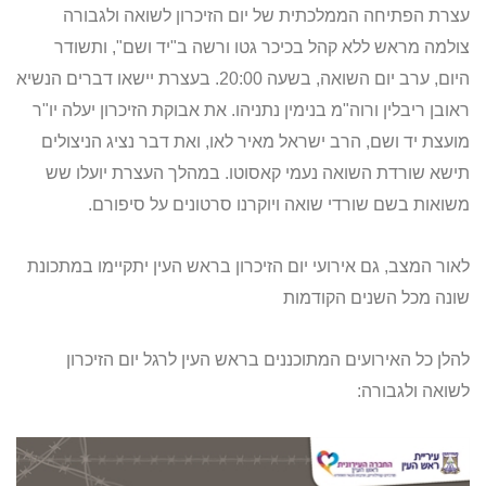
עצרת הפתיחה הממלכתית של יום הזיכרון לשואה ולגבורה
צולמה מראש ללא קהל בכיכר גטו ורשה ב"יד ושם", ותשודר
היום, ערב יום השואה, בשעה 20:00. בעצרת יישאו דברים הנשיא
ראובן ריבלין ורוה"מ בנימין נתניהו. את אבוקת הזיכרון יעלה יו"ר
מועצת יד ושם, הרב ישראל מאיר לאו, ואת דבר נציג הניצולים
תישא שורדת השואה נעמי קאסוטו. במהלך העצרת יועלו שש
משואות בשם שורדי שואה ויוקרנו סרטונים על סיפורם.
לאור המצב, גם אירועי יום הזיכרון בראש העין יתקיימו במתכונת
שונה מכל השנים הקודמות
להלן כל האירועים המתוכננים בראש העין לרגל יום הזיכרון
לשואה ולגבורה: