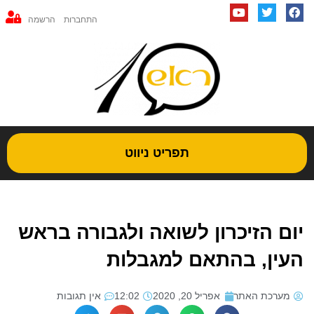
Y
T
F
ילוג
o
w
a
התחברות
הרשמה
תוכן
u
i
c
t
t
e
u
t
b
b
e
o
e
r
o
k
תפריט ניווט
יום הזיכרון לשואה ולגבורה בראש
העין, בהתאם למגבלות
מערכת האתר
אפריל 20, 2020
12:02
אין תגובות