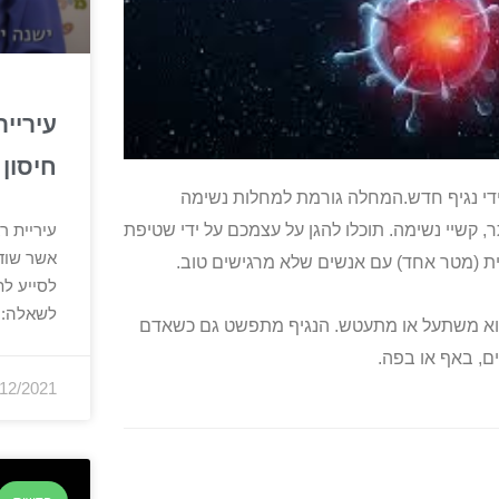
עיריי
חיסון 
בקת שנגרמת על ידי נגיף חדש.המחלה גורמת למחלות נשימה
 קשיי נשימה. תוכלו להגן על עצמכם על ידי שטיפת
עיריית ר
אשר שוד
זית (מטר אחד) עם אנשים שלא מרגישים טוב.
לסייע לת
לשאלה: 
הוא משתעל או מתעטש. הנגיף מתפשט גם כשאדם
ים, באף או בפה.
/12/2021