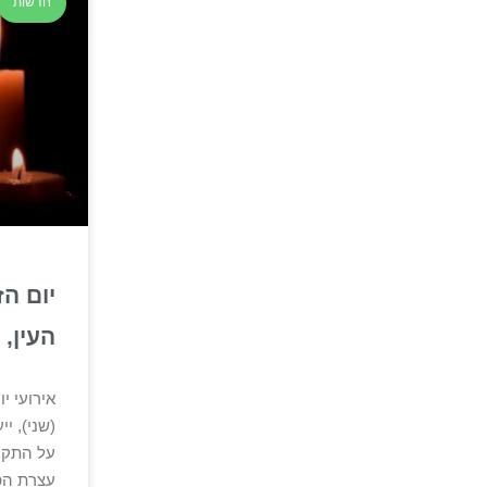
חדשות
יום הז
העין,
אירועי י
(שני), י
על התקה
עצרת הפ